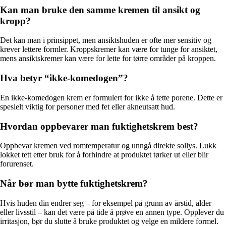
Kan man bruke den samme kremen til ansikt og
kropp?
Det kan man i prinsippet, men ansiktshuden er ofte mer sensitiv og
krever lettere formler. Kroppskremer kan være for tunge for ansiktet,
mens ansiktskremer kan være for lette for tørre områder på kroppen.
Hva betyr “ikke-komedogen”?
En ikke-komedogen krem er formulert for ikke å tette porene. Dette er
spesielt viktig for personer med fet eller akneutsatt hud.
Hvordan oppbevarer man fuktighetskrem best?
Oppbevar kremen ved romtemperatur og unngå direkte sollys. Lukk
lokket tett etter bruk for å forhindre at produktet tørker ut eller blir
forurenset.
Når bør man bytte fuktighetskrem?
Hvis huden din endrer seg – for eksempel på grunn av årstid, alder
eller livsstil – kan det være på tide å prøve en annen type. Opplever du
irritasjon, bør du slutte å bruke produktet og velge en mildere formel.