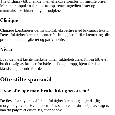
The Ordinary tilbyr enkle, men effektive formler til rimelige priser.
Merket er populært for sine transparente ingredienslister og
minimalistiske tilnærming til hudpleie.
Clinique
Clinique kombinerer dermatologisk ekspertise med luksuriøs tekstur.
Deres fuktighetskremer spenner fra lette geler til rike kremer, og alle
produkter er allergitestet og parfymefrie.
Nivea
Et av de mest kjente merkene innen fuktighetspleie. Nivea tilbyr et
bredt utvalg av kremer for både ansikt og kropp, kjent for sine
klassiske, pleiende formler.
Ofte stilte spørsmål
Hvor ofte bør man bruke fuktighetskrem?
De fleste har nytte av å bruke fuktighetskrem to ganger daglig –
morgen og kveld. Hvis huden føles stram eller tørr i løpet av dagen,
kan du påføre et ekstra lag etter behov.