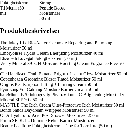
Fuktighetskrem
Strength
Til Menn (30
Peptide Boost
ml)
Moisturizer
50 ml
Produktbeskrivelser
The Inkey List Bio-Active Ceramide Repairing and Plumping
Moisturizer 50 ml
Embryolisse Hydra-Cream Energizing Moisturizer 40 ml
Elizabeth Løvegal Fuktighetskrem (30 ml)
Vichy Mineral 89 72H Moisture Boosting Cream Fragrance Free 50
ml
Ole Henriksen Truth Banana Bright + Instant Glow Moisturizer 50 ml
Copenhagen Grooming Blazar Tinted Moisturizer 50 ml
Origins Plantscription Lifting + Firming Cream 50 ml
Pyunkang Yul Calming Moisture Barrier Cream 50 ml
bareMinerals Skinlongevity Phyto-Vitamin C Brightening Moisturizer
Mineral SPF 30 - 50 ml
MANTLE The Rich Cream Ultra-Protective Rich Moisturiser 50 ml
Bondi Sands Daydream Whipped Moisturiser 50 ml
Q+A Hyaluronic Acid Post-Shower Moisturiser 250 ml
Purito SEOUL - Dermide Relief Barrier Moisturizer
Beauté Pacifique Fuktighetskrem i Tube for Tørr Hud (50 ml)