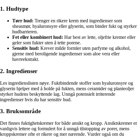
1. Hudtype
Tørr hud:
Trenger en rikere krem med ingredienser som
sheasmør, hyaluronsyre eller glyserin, som binder fukt og styrker
hudbarrieren.
Fet eller kombinert hud:
Har best av lette, oljefrie kremer eller
geler som fukter uten å tette porene.
Sensitiv hud:
Krever milde formler uten parfyme og alkohol,
gjerne med beroligende ingredienser som aloe vera eller
havreekstrakt.
2. Ingredienser
Les ingredienslisten nøye. Fuktbindende stoffer som hyaluronsyre og
glyserin hjelper med å holde på fukten, mens ceramider og planteoljer
styrker hudens beskyttende lag. Unngå potensielt irriterende
ingredienser hvis du har sensitiv hud.
3. Bruksområde
Det finnes fuktighetskremer for både ansikt og kropp. Ansiktskremer er
vanligvis lettere og formulert for å unngå tilstopping av porer, mens
kroppskremer ofte er rikere og mer nærende. Vurder også om du