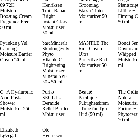
89 72H
Henriksen
Grooming
Plantscrip
Moisture
Truth Banana
Blazar Tinted
Lifting +
Boosting Cream
Bright +
Moisturizer 50
Firming 
Fragrance Free
Instant Glow
ml
50 ml
50 ml
Moisturizer
50 ml
Pyunkang Yul
bareMinerals
MANTLE The
Bondi Sa
Calming
Skinlongevity
Rich Cream
Daydrea
Moisture Barrier
Phyto-
Ultra-
Whipped
Cream 50 ml
Vitamin C
Protective Rich
Moisturise
Brightening
Moisturiser 50
ml
Moisturizer
ml
Mineral SPF
30 - 50 ml
Q+A Hyaluronic
Purito
Beauté
The Ordin
Acid Post-
SEOUL -
Pacifique
Natural
Shower
Dermide
Fuktighetskrem
Moisturiz
Moisturiser 250
Relief Barrier
i Tube for Tørr
Factors +
ml
Moisturizer
Hud (50 ml)
Phytocera
30 ml
Elizabeth
Ole
Løvegal
Henriksen