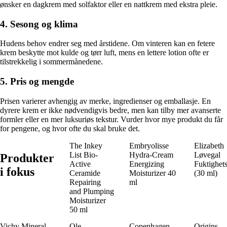
ønsker en dagkrem med solfaktor eller en nattkrem med ekstra pleie.
4. Sesong og klima
Hudens behov endrer seg med årstidene. Om vinteren kan en fetere
krem beskytte mot kulde og tørr luft, mens en lettere lotion ofte er
tilstrekkelig i sommermånedene.
5. Pris og mengde
Prisen varierer avhengig av merke, ingredienser og emballasje. En
dyrere krem er ikke nødvendigvis bedre, men kan tilby mer avanserte
formler eller en mer luksuriøs tekstur. Vurder hvor mye produkt du får
for pengene, og hvor ofte du skal bruke det.
The Inkey
Embryolisse
Elizabeth
List Bio-
Hydra-Cream
Løvegal
Produkter
Active
Energizing
Fuktighet
i fokus
Ceramide
Moisturizer 40
(30 ml)
Repairing
ml
and Plumping
Moisturizer
50 ml
Vichy Mineral
Ole
Copenhagen
Origins