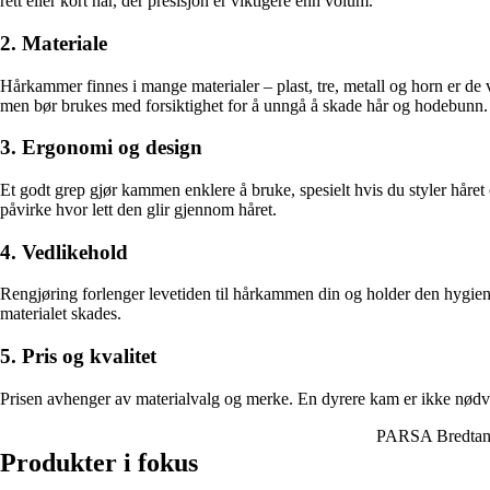
rett eller kort hår, der presisjon er viktigere enn volum.
2. Materiale
Hårkammer finnes i mange materialer – plast, tre, metall og horn er de 
men bør brukes med forsiktighet for å unngå å skade hår og hodebunn.
3. Ergonomi og design
Et godt grep gjør kammen enklere å bruke, spesielt hvis du styler hå
påvirke hvor lett den glir gjennom håret.
4. Vedlikehold
Rengjøring forlenger levetiden til hårkammen din og holder den hygie
materialet skades.
5. Pris og kvalitet
Prisen avhenger av materialvalg og merke. En dyrere kam er ikke nødve
PARSA Bredtan
Produkter i fokus