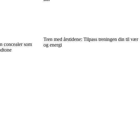
Tren med årstidene: Tilpass treningen din til vær
en concealer som
og energi
hudtone