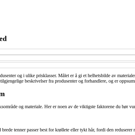
ted
dusenter og i ulike prisklasser. Målet er å gi et helhetsbilde av materia
ilgjengelige beskrivelser fra produsenter og forhandlere, og er oppsumme
am
uksområde og materiale. Her er noen av de viktigste faktorene du bør vu
e tenner passer best for krøllete eller tykt hår, fordi den reduserer r