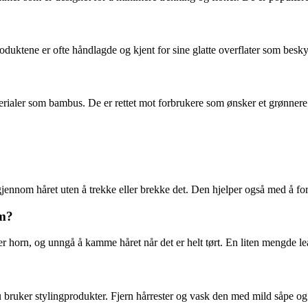
uktene er ofte håndlagde og kjent for sine glatte overflater som beskytt
ialer som bambus. De er rettet mot forbrukere som ønsker et grønnere 
 gjennom håret uten å trekke eller brekke det. Den hjelper også med å fo
am?
eller horn, og unngå å kamme håret når det er helt tørt. En liten mengde 
 bruker stylingprodukter. Fjern hårrester og vask den med mild såpe og