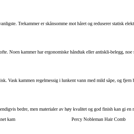
vanligste. Trekammer er skånsomme mot håret og reduserer statisk elektri
ret ofte. Noen kammer har ergonomiske håndtak eller antiskli-belegg, 
nisk. Vask kammen regelmessig i lunkent vann med mild såpe, og fjern 
ndigvis bedre, men materialer av høy kvalitet og god finish kan gi en 
net kam
Percy Nobleman Hair Comb