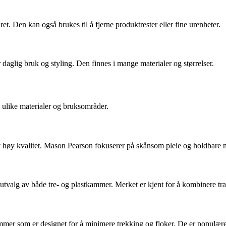
ret. Den kan også brukes til å fjerne produktrester eller fine urenheter.
 daglig bruk og styling. Den finnes i mange materialer og størrelser.
å ulike materialer og bruksområder.
v høy kvalitet. Mason Pearson fokuserer på skånsom pleie og holdbare m
 utvalg av både tre- og plastkammer. Merket er kjent for å kombinere t
ammer som er designet for å minimere trekking og floker. De er populære