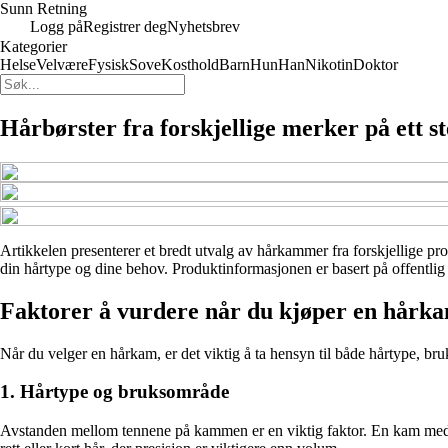
Sunn Retning
Logg på
Registrer deg
Nyhetsbrev
Kategorier
Helse
Velvære
Fysisk
Sove
Kosthold
Barn
Hun
Han
Nikotin
Doktor
Hårbørster fra forskjellige merker på ett s
Artikkelen presenterer et bredt utvalg av hårkammer fra forskjellige pro
din hårtype og dine behov. Produktinformasjonen er basert på offentlig t
Faktorer å vurdere når du kjøper en hårk
Når du velger en hårkam, er det viktig å ta hensyn til både hårtype, br
1. Hårtype og bruksområde
Avstanden mellom tennene på kammen er en viktig faktor. En kam med bred