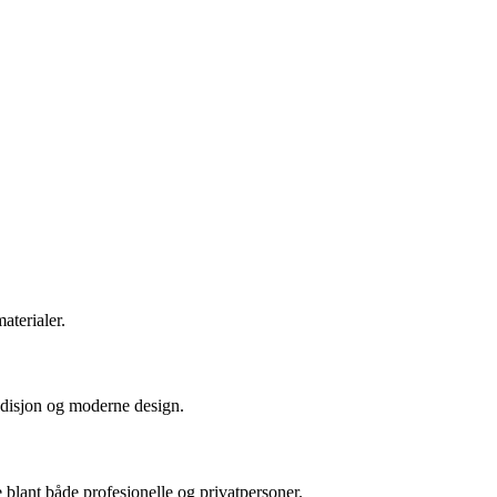
aterialer.
radisjon og moderne design.
 blant både profesjonelle og privatpersoner.