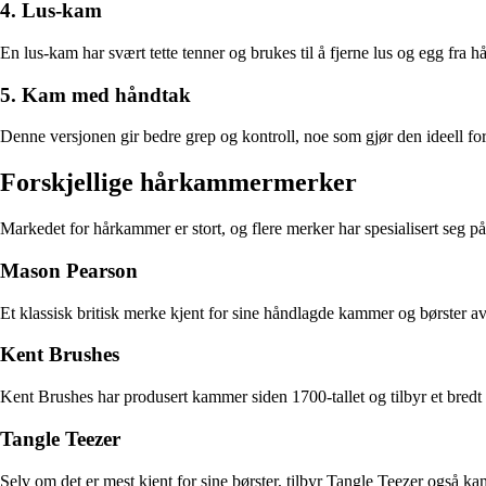
4. Lus-kam
En lus-kam har svært tette tenner og brukes til å fjerne lus og egg fra hå
5. Kam med håndtak
Denne versjonen gir bedre grep og kontroll, noe som gjør den ideell for
Forskjellige hårkammermerker
Markedet for hårkammer er stort, og flere merker har spesialisert seg p
Mason Pearson
Et klassisk britisk merke kjent for sine håndlagde kammer og børster a
Kent Brushes
Kent Brushes har produsert kammer siden 1700-tallet og tilbyr et bredt
Tangle Teezer
Selv om det er mest kjent for sine børster, tilbyr Tangle Teezer også k