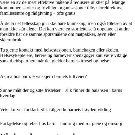
være en av de mest effektive måtene å redusere ulikhet på. Mange
kommuner, skoler og frivillige organisasjoner tilbyr foreldrekurs,
familiesentre og rådgivning – ofte gratis.
Å delta i et fellesskap gir ikke bare kunnskap, men også følelsen av at
man ikke står alene. Det kan være en stor lettelse å oppdage at andre
foreldre har de samme spørsmålene om matpakker, søvn eller
skjermbruk.
Ta gjerne kontakt med helsestasjonen, barnehagen eller skolen.
Helsesykepleiere, lærere og barnevernspedagoger kan være viktige
samarbeidspartnere når det gjelder barnets trivsel og helse.
Astma hos barn: Hva skjer i barnets luftveier?
Sunne måltider og søte fristelser – slik finner du balansen i barns
hverdag
Vekstkurver forklart: Slik følger du barnets høydeutvikling
Forkjølelse og feber hos barn – lindring med ro, pleie og omsorg