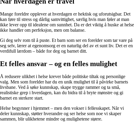
Når hverdagen er travel
Mange foreldre opplever at hverdagen er hektisk og uforutsigbar. Det
kan føre til stress og dårlig samvittighet, særlig hvis man føler at man
ikke lever opp til idealene om sunnhet. Da er det viktig å huske at helse
ikke handler om perfeksjon, men om balanse.
Gi deg selv rom til å puste. Et barn som ser en forelder som tar vare på
seg selv, lærer at egenomsorg er en naturlig del av et sunt liv. Det er en
verdifull lærdom – både for deg og barnet ditt.
Et felles ansvar – og en felles mulighet
Å redusere ulikhet i helse krever både politiske tiltak og personlige
valg. Men som forelder har du en unik mulighet til å påvirke barnets
livsbane. Ved å søke kunnskap, skape trygge rammer og ta små,
realistiske grep i hverdagen, kan du bidra til å bryte mønstre og gi
barnet en sterkere start.
Helse begynner i hjemmet – men den vokser i fellesskapet. Når vi
deler kunnskap, støtter hverandre og ser helse som noe vi skaper
sammen, blir ulikhetene mindre og mulighetene større.