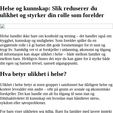
Helse og kunnskap: Slik reduserer du
ulikhet og styrker din rolle som forelder
Helse handler ikke bare om kosthold og trening – det handler også om
trygghet, kunnskap og muligheter. Som forelder spiller du en
avgjørende rolle i å gi barnet ditt gode forutsetninger for et sunt og
trygt liv. Samtidig vet vi at forskjeller i utdanning, økonomi og tilgang
til informasjon kan skape ulikhet i helse – både mellom familier og
mellom barn. Heldigvis finnes det mye du kan gjøre for å styrke både
din egen og barnets trivsel, uansett utgangspunkt.
Hva betyr ulikhet i helse?
Ulikhet i helse betyr at noen grupper i samfunnet har dårligere helse og
kortere levealder enn andre – ofte på grunn av sosiale og økonomiske
forskjeller. Det kan handle om alt fra tilgang til sunn mat og
fritidsaktiviteter til kunnskap om hvordan man håndterer stress,
sykdom eller søvnproblemer.
For barn viser ulikheten seg tidlig. Barn fra familier med lavere inntekt