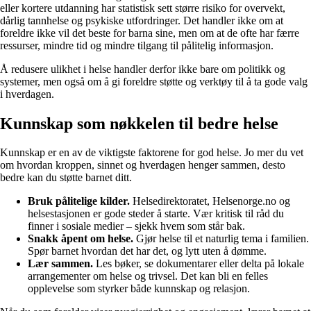
eller kortere utdanning har statistisk sett større risiko for overvekt,
dårlig tannhelse og psykiske utfordringer. Det handler ikke om at
foreldre ikke vil det beste for barna sine, men om at de ofte har færre
ressurser, mindre tid og mindre tilgang til pålitelig informasjon.
Å redusere ulikhet i helse handler derfor ikke bare om politikk og
systemer, men også om å gi foreldre støtte og verktøy til å ta gode valg
i hverdagen.
Kunnskap som nøkkelen til bedre helse
Kunnskap er en av de viktigste faktorene for god helse. Jo mer du vet
om hvordan kroppen, sinnet og hverdagen henger sammen, desto
bedre kan du støtte barnet ditt.
Bruk pålitelige kilder.
Helsedirektoratet, Helsenorge.no og
helsestasjonen er gode steder å starte. Vær kritisk til råd du
finner i sosiale medier – sjekk hvem som står bak.
Snakk åpent om helse.
Gjør helse til et naturlig tema i familien.
Spør barnet hvordan det har det, og lytt uten å dømme.
Lær sammen.
Les bøker, se dokumentarer eller delta på lokale
arrangementer om helse og trivsel. Det kan bli en felles
opplevelse som styrker både kunnskap og relasjon.