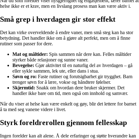
Når du som forelder viser nysgjerrighet og engasjement, lærer barnet at
helse ikke er et krav, men en livslang prosess man kan være aktiv i.
Små grep i hverdagen gir stor effekt
Det kan virke overveldende å endre vaner, men små steg kan ha stor
betydning. Det handler ikke om å gjøre alt perfekt, men om å finne
rutiner som passer for dere.
Mat og måltider:
Spis sammen når dere kan. Felles måltider
styrker både relasjoner og sunne vaner.
Bevegelse:
Gjør aktivitet til en naturlig del av hverdagen – gå
eller sykle sammen, lek ute, eller dans i stua.
Søvn og ro:
Faste rutiner og forutsigbarhet gir trygghet. Barn
trenger søvn for å lære, vokse og håndtere følelser.
Skjermtid:
Snakk om hvordan dere bruker skjermer. Det
handler ikke bare om tid, men også om innhold og samvær.
Når du viser at helse kan være enkelt og gøy, blir det lettere for barnet
å ta med seg vanene videre i livet.
Styrk foreldrerollen gjennom fellesskap
Ingen forelder kan alt alene. Å dele erfaringer og støtte hverandre kan