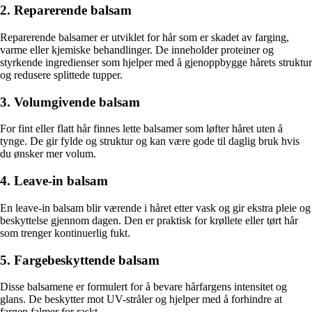
2. Reparerende balsam
Reparerende balsamer er utviklet for hår som er skadet av farging,
varme eller kjemiske behandlinger. De inneholder proteiner og
styrkende ingredienser som hjelper med å gjenoppbygge hårets struktur
og redusere splittede tupper.
3. Volumgivende balsam
For fint eller flatt hår finnes lette balsamer som løfter håret uten å
tynge. De gir fylde og struktur og kan være gode til daglig bruk hvis
du ønsker mer volum.
4. Leave-in balsam
En leave-in balsam blir værende i håret etter vask og gir ekstra pleie og
beskyttelse gjennom dagen. Den er praktisk for krøllete eller tørt hår
som trenger kontinuerlig fukt.
5. Fargebeskyttende balsam
Disse balsamene er formulert for å bevare hårfargens intensitet og
glans. De beskytter mot UV-stråler og hjelper med å forhindre at
fargen falmer for raskt.