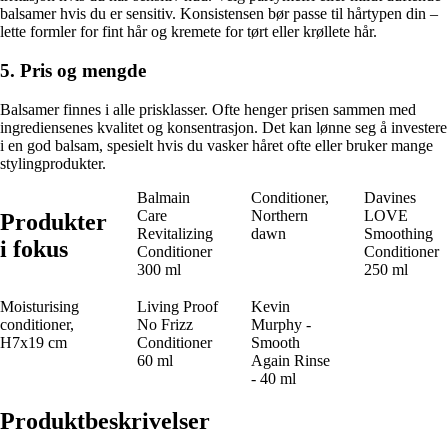
balsamer hvis du er sensitiv. Konsistensen bør passe til hårtypen din –
lette formler for fint hår og kremete for tørt eller krøllete hår.
5. Pris og mengde
Balsamer finnes i alle prisklasser. Ofte henger prisen sammen med
ingrediensenes kvalitet og konsentrasjon. Det kan lønne seg å investere
i en god balsam, spesielt hvis du vasker håret ofte eller bruker mange
stylingprodukter.
Balmain
Conditioner,
Davines
Care
Northern
LOVE
Produkter
Revitalizing
dawn
Smoothing
i fokus
Conditioner
Conditioner
300 ml
250 ml
Moisturising
Living Proof
Kevin
conditioner,
No Frizz
Murphy -
H7x19 cm
Conditioner
Smooth
60 ml
Again Rinse
- 40 ml
Produktbeskrivelser