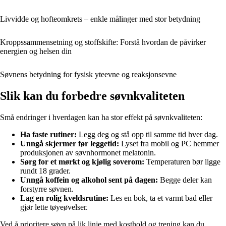
Livvidde og hofteomkrets – enkle målinger med stor betydning
Kroppssammensetning og stoffskifte: Forstå hvordan de påvirker
energien og helsen din
Søvnens betydning for fysisk yteevne og reaksjonsevne
Slik kan du forbedre søvnkvaliteten
Små endringer i hverdagen kan ha stor effekt på søvnkvaliteten:
Ha faste rutiner:
Legg deg og stå opp til samme tid hver dag.
Unngå skjermer før leggetid:
Lyset fra mobil og PC hemmer
produksjonen av søvnhormonet melatonin.
Sørg for et mørkt og kjølig soverom:
Temperaturen bør ligge
rundt 18 grader.
Unngå koffein og alkohol sent på dagen:
Begge deler kan
forstyrre søvnen.
Lag en rolig kveldsrutine:
Les en bok, ta et varmt bad eller
gjør lette tøyeøvelser.
Ved å prioritere søvn på lik linje med kosthold og trening kan du