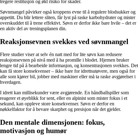
tregere restitusjon og økt risiko for skader.
Søvnmangel påvirker også kroppens evne til å regulere blodsukker og
appetitt. Du blir lettere sliten, får lyst på raske karbohydrater og mister
overskuddet til å trene effektivt. Søvn er derfor ikke bare hvile – det er
en aktiv del av treningsplanen din.
Reaksjonsevnen svekkes ved søvnmangel
Flere studier viser at selv én natt med for lite søvn kan redusere
reaksjonsevnen på nivå med å ha promille i blodet. Hjernen bruker
lengre tid på å bearbeide informasjon, og konsentrasjonen svekkes. Det
kan få store konsekvenser – ikke bare for idrettsutøvere, men også for
alle som kjører bil, jobber med maskiner eller må ta raske avgjørelser i
hverdagen.
I idrett kan millisekunder være avgjørende. En håndballspiller som
reagerer et øyeblikk for sent, eller en alpinist som mister fokus i et
sekund, kan oppleve store konsekvenser. Søvn er derfor en
nøkkelfaktor for å bevare skarphet og presisjon når det gjelder.
Den mentale dimensjonen: fokus,
motivasjon og humør