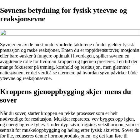
Søvnens betydning for fysisk yteevne og
reaksjonsevne
Søvn er en av de mest undervurderte faktorene når det gjelder fysisk
prestasjon og raske reaksjoner. Enten du er toppidrettsutøver, mosjonist
eller bare ønsker å fungere optimalt i hverdagen, spiller søvnen en
avgjørende rolle for hvordan kroppen og hjernen presterer. I en tid der
mange fokuserer på trening, kosthold og restitusjon, men glemmer
nattesøvnen, er det verdt å se nærmere på hvordan søvn påvirker både
yteevne og reaksjonsevne.
Kroppens gjenoppbygging skjer mens du
sover
Når du sover, starter kroppen en rekke prosesser som er helt
nødvendige for restitusjon. Muskler repareres, vev bygges opp igjen,
og energilagrene fylles. Under dyp søvn frigjøres veksthormon, som er
sentralt for muskeloppbygging og heling etter fysisk aktivitet. Sover du
for lite, reduseres denne hormonproduksjonen, og det kan føre til