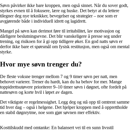
Søvn påvirker ikke bare kroppen, men også sinnet. Når du sover godt,
styrkes evnen til å fokusere, lære og huske. Det betyr at du lettere
tilegner deg nye teknikker, bevegelser og strategier – noe som er
avgjørende både i individuell idrett og lagidrett.
Mangel på søvn kan derimot føre til irritabilitet, lav motivasjon og
dårligere beslutningsevne. Det blir vanskeligere å presse seg under
trening, og risikoen for å gi opp tidligere øker. En god natts søvn er
derfor ikke bare et spørsmål om fysisk restitusjon, men også om mental
styrke.
Hvor mye søvn trenger du?
De fleste voksne trenger mellom 7 og 9 timer søvn per natt, men
behovet varierer. Trener du hardt, kan du ha behov for mer. Mange
toppidrettsutøvere prioriterer 9–10 timer søvn i døgnet, ofte fordelt på
nattesøvn og korte hvil i løpet av dagen.
Det viktigste er regelmessighet. Legg deg og stå opp til omtrent samme
tid hver dag – også i helgene. Det hjelper kroppen med å opprettholde
en stabil døgnrytme, noe som gjør søvnen mer effektiv.
Kosttilskudd med omtanke: En balansert vei til en sunn livsstil