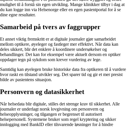
mulighet til å forstå sin egen utvikling. Mange klinikker tilbyr i dag at
du kan logge inn via Helsenorge eller en egen pasientportal for å se
dine egne resultater.
Samarbeid på tvers av faggrupper
Et annet viktig fremskritt er at digitale journaler gjør samarbeidet
mellom optikere, øyeleger og fastleger mer effektivt. Når data kan
deles sikkert, blir det enklere å koordinere undersøkelser og
behandlinger. Det kan for eksempel være aktuelt dersom en optiker
oppdager tegn på sykdom som krever vurdering av lege.
Samtidig kan øyelegen bruke historiske data fra optikeren til å vurdere
hvor raskt en tilstand utvikler seg. Det sparer tid og gir et mer presist
bilde av pasientens situasjon.
Personvern og datasikkerhet
Når helsedata blir digitale, stilles det strenge krav til sikkerhet. Alle
journaler er underlagt norsk lovgivning om personvern og
helseopplysninger, og tilgangen er begrenset til autorisert
helsepersonell. Systemene bruker som regel kryptering og sikker
innlogging med BankID eller tilsvarende løsninger for å hindre