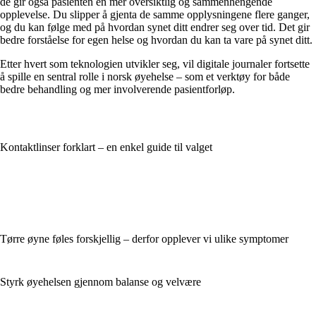
de gir også pasienten en mer oversiktlig og sammenhengende
opplevelse. Du slipper å gjenta de samme opplysningene flere ganger,
og du kan følge med på hvordan synet ditt endrer seg over tid. Det gir
bedre forståelse for egen helse og hvordan du kan ta vare på synet ditt.
Etter hvert som teknologien utvikler seg, vil digitale journaler fortsette
å spille en sentral rolle i norsk øyehelse – som et verktøy for både
bedre behandling og mer involverende pasientforløp.
Kontaktlinser forklart – en enkel guide til valget
Tørre øyne føles forskjellig – derfor opplever vi ulike symptomer
Styrk øyehelsen gjennom balanse og velvære