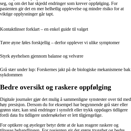
seg, og om det har skjedd endringer som krever oppfølging. For
pasienten gir det en mer helhetlig opplevelse og mindre risiko for at
viktige opplysninger går tapt.
Kontaktlinser forklart – en enkel guide til valget
Tørre øyne føles forskjellig – derfor opplever vi ulike symptomer
Styrk øyehelsen gjennom balanse og velvære
Grå stær under lup: Forskernes jakt på de biologiske mekanismene bak
sykdommen
Bedre oversikt og raskere oppfølging
Digitale journaler gjør det mulig å sammenligne synstester over tid med
høy presisjon. Dersom du for eksempel har begynnende grå stær eller
grønn stær, kan små endringer i synsfelt eller trykk oppdages tidligere
fordi data fra tidligere undersøkelser er lett tilgjengelige.
For optikere og øyeleger betyr dette at de kan reagere raskere og
tilpasse behandlingen. For pasienten gir det større trygghet og bedre