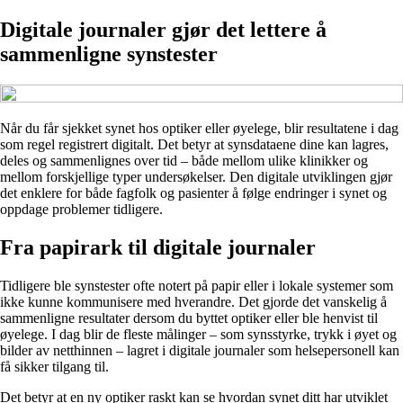
Digitale journaler gjør det lettere å
sammenligne synstester
Når du får sjekket synet hos optiker eller øyelege, blir resultatene i dag
som regel registrert digitalt. Det betyr at synsdataene dine kan lagres,
deles og sammenlignes over tid – både mellom ulike klinikker og
mellom forskjellige typer undersøkelser. Den digitale utviklingen gjør
det enklere for både fagfolk og pasienter å følge endringer i synet og
oppdage problemer tidligere.
Fra papirark til digitale journaler
Tidligere ble synstester ofte notert på papir eller i lokale systemer som
ikke kunne kommunisere med hverandre. Det gjorde det vanskelig å
sammenligne resultater dersom du byttet optiker eller ble henvist til
øyelege. I dag blir de fleste målinger – som synsstyrke, trykk i øyet og
bilder av netthinnen – lagret i digitale journaler som helsepersonell kan
få sikker tilgang til.
Det betyr at en ny optiker raskt kan se hvordan synet ditt har utviklet