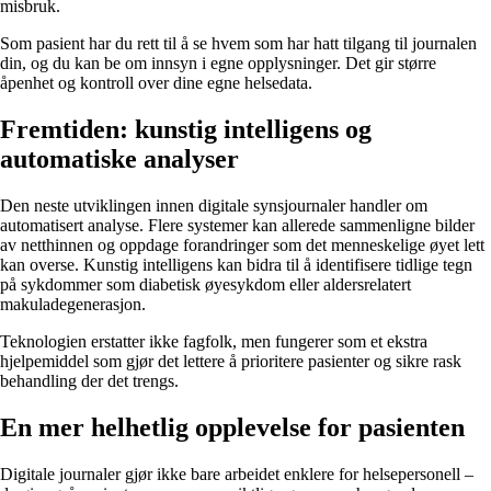
misbruk.
Som pasient har du rett til å se hvem som har hatt tilgang til journalen
din, og du kan be om innsyn i egne opplysninger. Det gir større
åpenhet og kontroll over dine egne helsedata.
Fremtiden: kunstig intelligens og
automatiske analyser
Den neste utviklingen innen digitale synsjournaler handler om
automatisert analyse. Flere systemer kan allerede sammenligne bilder
av netthinnen og oppdage forandringer som det menneskelige øyet lett
kan overse. Kunstig intelligens kan bidra til å identifisere tidlige tegn
på sykdommer som diabetisk øyesykdom eller aldersrelatert
makuladegenerasjon.
Teknologien erstatter ikke fagfolk, men fungerer som et ekstra
hjelpemiddel som gjør det lettere å prioritere pasienter og sikre rask
behandling der det trengs.
En mer helhetlig opplevelse for pasienten
Digitale journaler gjør ikke bare arbeidet enklere for helsepersonell –