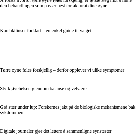
Å forstå hvorfor tørre øyne føles forskjellig, er første steg mot å finne
den behandlingen som passer best for akkurat dine øyne.
Kontaktlinser forklart – en enkel guide til valget
Tørre øyne føles forskjellig – derfor opplever vi ulike symptomer
Styrk øyehelsen gjennom balanse og velvære
Grå stær under lup: Forskernes jakt på de biologiske mekanismene bak
sykdommen
Digitale journaler gjør det lettere å sammenligne synstester