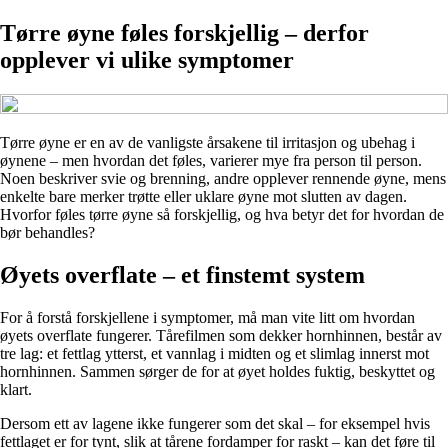
Tørre øyne føles forskjellig – derfor
opplever vi ulike symptomer
Tørre øyne er en av de vanligste årsakene til irritasjon og ubehag i
øynene – men hvordan det føles, varierer mye fra person til person.
Noen beskriver svie og brenning, andre opplever rennende øyne, mens
enkelte bare merker trøtte eller uklare øyne mot slutten av dagen.
Hvorfor føles tørre øyne så forskjellig, og hva betyr det for hvordan de
bør behandles?
Øyets overflate – et finstemt system
For å forstå forskjellene i symptomer, må man vite litt om hvordan
øyets overflate fungerer. Tårefilmen som dekker hornhinnen, består av
tre lag: et fettlag ytterst, et vannlag i midten og et slimlag innerst mot
hornhinnen. Sammen sørger de for at øyet holdes fuktig, beskyttet og
klart.
Dersom ett av lagene ikke fungerer som det skal – for eksempel hvis
fettlaget er for tynt, slik at tårene fordamper for raskt – kan det føre til