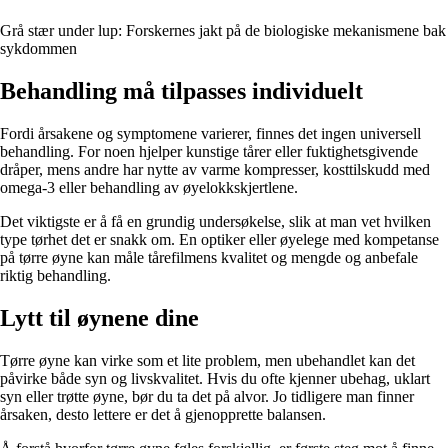
Grå stær under lup: Forskernes jakt på de biologiske mekanismene bak
sykdommen
Behandling må tilpasses individuelt
Fordi årsakene og symptomene varierer, finnes det ingen universell
behandling. For noen hjelper kunstige tårer eller fuktighetsgivende
dråper, mens andre har nytte av varme kompresser, kosttilskudd med
omega-3 eller behandling av øyelokkskjertlene.
Det viktigste er å få en grundig undersøkelse, slik at man vet hvilken
type tørhet det er snakk om. En optiker eller øyelege med kompetanse
på tørre øyne kan måle tårefilmens kvalitet og mengde og anbefale
riktig behandling.
Lytt til øynene dine
Tørre øyne kan virke som et lite problem, men ubehandlet kan det
påvirke både syn og livskvalitet. Hvis du ofte kjenner ubehag, uklart
syn eller trøtte øyne, bør du ta det på alvor. Jo tidligere man finner
årsaken, desto lettere er det å gjenopprette balansen.