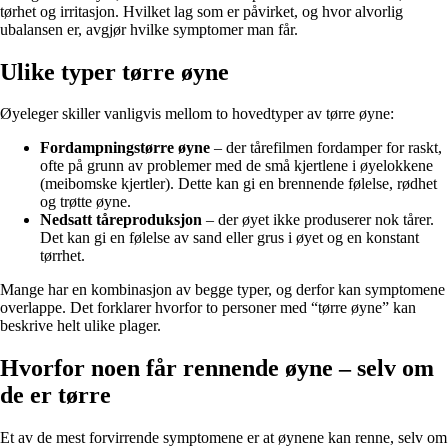
tørhet og irritasjon. Hvilket lag som er påvirket, og hvor alvorlig
ubalansen er, avgjør hvilke symptomer man får.
Ulike typer tørre øyne
Øyeleger skiller vanligvis mellom to hovedtyper av tørre øyne:
Fordampningstørre øyne
– der tårefilmen fordamper for raskt,
ofte på grunn av problemer med de små kjertlene i øyelokkene
(meibomske kjertler). Dette kan gi en brennende følelse, rødhet
og trøtte øyne.
Nedsatt tåreproduksjon
– der øyet ikke produserer nok tårer.
Det kan gi en følelse av sand eller grus i øyet og en konstant
tørrhet.
Mange har en kombinasjon av begge typer, og derfor kan symptomene
overlappe. Det forklarer hvorfor to personer med “tørre øyne” kan
beskrive helt ulike plager.
Hvorfor noen får rennende øyne – selv om
de er tørre
Et av de mest forvirrende symptomene er at øynene kan renne, selv om