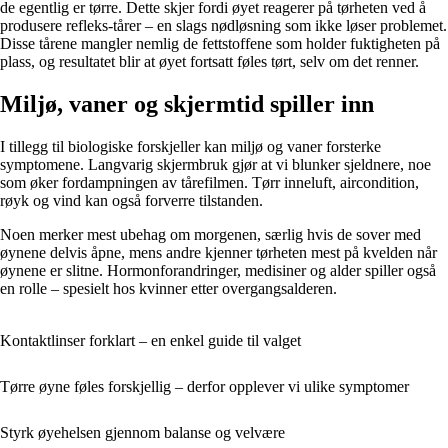
de egentlig er tørre. Dette skjer fordi øyet reagerer på tørheten ved å
produsere refleks-tårer – en slags nødløsning som ikke løser problemet.
Disse tårene mangler nemlig de fettstoffene som holder fuktigheten på
plass, og resultatet blir at øyet fortsatt føles tørt, selv om det renner.
Miljø, vaner og skjermtid spiller inn
I tillegg til biologiske forskjeller kan miljø og vaner forsterke
symptomene. Langvarig skjermbruk gjør at vi blunker sjeldnere, noe
som øker fordampningen av tårefilmen. Tørr inneluft, aircondition,
røyk og vind kan også forverre tilstanden.
Noen merker mest ubehag om morgenen, særlig hvis de sover med
øynene delvis åpne, mens andre kjenner tørheten mest på kvelden når
øynene er slitne. Hormonforandringer, medisiner og alder spiller også
en rolle – spesielt hos kvinner etter overgangsalderen.
Kontaktlinser forklart – en enkel guide til valget
Tørre øyne føles forskjellig – derfor opplever vi ulike symptomer
Styrk øyehelsen gjennom balanse og velvære