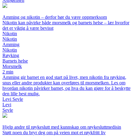
Asbjørnsen
Amming og nikotin – derfor bør du være oppmerksom
Nikotin kan påvirke både morsmelk og barnets helse – lær hvorfor
det er viktig å være bevisst
Nikotin
Nikotin
Amming
Nikotin
Røyking
Barnets helse
Morsmelk
2 min
Amming gir barnet en god start på livet, men nikotin fra røyking,
snus eller andre produkter kan overføres til morsmelken. Les om
hvordan nikotin påvirker barnet, og hva du kan gjøre for å beskytte
den lille best mulig.
Levi Sevle
Levi
Sevle
Hjelp andre til røykeslutt med kunnskap om røykesluttmedisin
Støtt noen du bryr deg om på veien mot et røykfritt liv