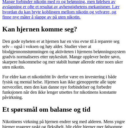
Mange forbinder nikotin med ro og belønning, men følelsen av
avslapning er ofte et resultat av avhengighetens mekanismer. Lær
hvordan du kan bryte koblingen mellom nikotin og velvære, og
finne nye måter å slappe av på uten nikotin.
Kan hjernen komme seg?
Den gode nyheten er at hjernen har en viss evne til å reparere seg
selv – også i voksen og høy alder. Studier viser at
blodgjennomstrømningen og aktiviteten i hjernens belønningssystem
gradvis normaliseres etter røykeslutt. Mange opplever bedre søvn,
skarpere hukommelse og mer stabilt humør allerede etter noen uker
uten nikotin.
For eldre kan et nikotinfritt liv derfor være en investering i både
fysisk og mental helse. Hjernen kan ikke gjenopprette alle tapte
nerveceller, men den kan danne nye forbindelser og forbedre
funksjonen når den ikke lenger utsettes for nikotinens konstante
påvirkning.
Et spørsmål om balanse og tid
Nikotinens virkning på hjernen endrer seg med alderen. Mens yngre
hjerner reagerer raskt og fleksibelt, blir eldre hjerner mer følsomme