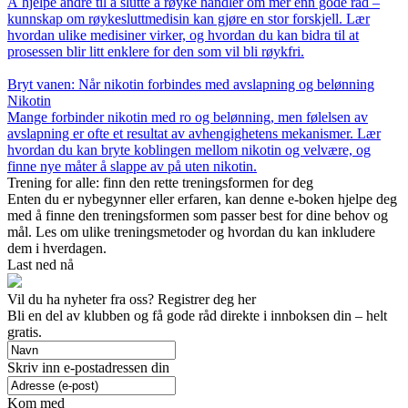
Å hjelpe andre til å slutte å røyke handler om mer enn gode råd –
kunnskap om røykesluttmedisin kan gjøre en stor forskjell. Lær
hvordan ulike medisiner virker, og hvordan du kan bidra til at
prosessen blir litt enklere for den som vil bli røykfri.
Bryt vanen: Når nikotin forbindes med avslapning og belønning
Nikotin
Mange forbinder nikotin med ro og belønning, men følelsen av
avslapning er ofte et resultat av avhengighetens mekanismer. Lær
hvordan du kan bryte koblingen mellom nikotin og velvære, og
finne nye måter å slappe av på uten nikotin.
Trening for alle: finn den rette treningsformen for deg
Enten du er nybegynner eller erfaren, kan denne e-boken hjelpe deg
med å finne den treningsformen som passer best for dine behov og
mål. Les om ulike treningsmetoder og hvordan du kan inkludere
dem i hverdagen.
Last ned nå
Vil du ha nyheter fra oss? Registrer deg her
Bli en del av klubben og få gode råd direkte i innboksen din – helt
gratis.
Skriv inn e-postadressen din
Kom med