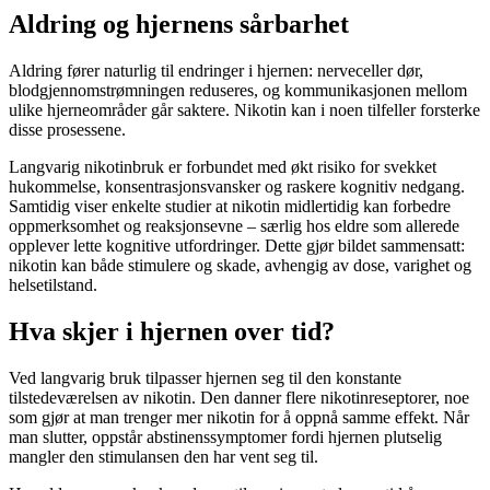
Aldring og hjernens sårbarhet
Aldring fører naturlig til endringer i hjernen: nerveceller dør,
blodgjennomstrømningen reduseres, og kommunikasjonen mellom
ulike hjerneområder går saktere. Nikotin kan i noen tilfeller forsterke
disse prosessene.
Langvarig nikotinbruk er forbundet med økt risiko for svekket
hukommelse, konsentrasjonsvansker og raskere kognitiv nedgang.
Samtidig viser enkelte studier at nikotin midlertidig kan forbedre
oppmerksomhet og reaksjonsevne – særlig hos eldre som allerede
opplever lette kognitive utfordringer. Dette gjør bildet sammensatt:
nikotin kan både stimulere og skade, avhengig av dose, varighet og
helsetilstand.
Hva skjer i hjernen over tid?
Ved langvarig bruk tilpasser hjernen seg til den konstante
tilstedeværelsen av nikotin. Den danner flere nikotinreseptorer, noe
som gjør at man trenger mer nikotin for å oppnå samme effekt. Når
man slutter, oppstår abstinenssymptomer fordi hjernen plutselig
mangler den stimulansen den har vent seg til.