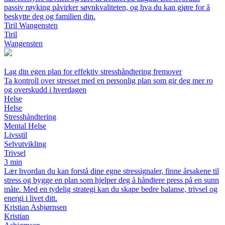
passiv røyking påvirker søvnkvaliteten, og hva du kan gjøre for å
beskytte deg og familien din.
Tiril Wangensten
Tiril
Wangensten
Lag din egen plan for effektiv stresshåndtering fremover
Ta kontroll over stresset med en personlig plan som gir deg mer ro
og overskudd i hverdagen
Helse
Helse
Stresshåndtering
Mental Helse
Livsstil
Selvutvikling
Trivsel
3 min
Lær hvordan du kan forstå dine egne stressignaler, finne årsakene til
stress og bygge en plan som hjelper deg å håndtere press på en sunn
måte. Med en tydelig strategi kan du skape bedre balanse, trivsel og
energi i livet ditt.
Kristian Asbjørnsen
Kristian