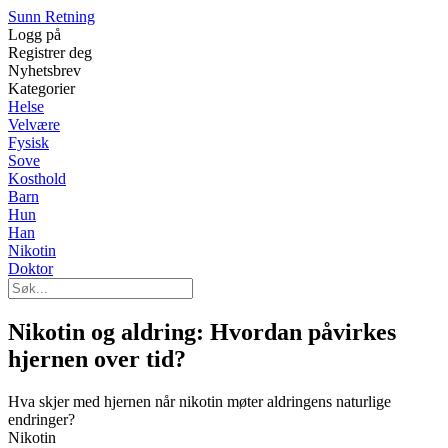
Sunn Retning
Logg på
Registrer deg
Nyhetsbrev
Kategorier
Helse
Velvære
Fysisk
Sove
Kosthold
Barn
Hun
Han
Nikotin
Doktor
Nikotin og aldring: Hvordan påvirkes
hjernen over tid?
Hva skjer med hjernen når nikotin møter aldringens naturlige
endringer?
Nikotin