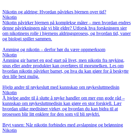
Nikotin og aldring: Hvordan påvirkes hjernen over tid?
Nikotin
Nikotin påvirker hjernen på komplekse måter – men hvordan endres
denne påvirkningen når vi blir eldre? Utforsk hva forskningen sier
om nikotinens rolle i hjernens aldringsprosess, og hvordan tid, vaner
og biologi spiller sammen.
Amming og nikotin – derfor bør du være oppmerksom
Nikotin
Amming gir barnet en god start på livet, men nikotin fra røyking,
snus eller andre produkter kan overføres til morsmelken. Les om
hvordan nikotin påvirker barnet, og hva du kan gjøre for å beskytte
den lille best mulig.
Hjelp andre til røykeslutt med kunnskap om røykesluttmedisin
Nikotin
Å hjelpe andre til å slutte å røyke handler om mer enn gode råd –
kunnskap om røykesluttmedisin kan gjøre en stor forskjell. Lær
hvordan ulike medisiner virker, og hvordan du kan bidra til at
prosessen blir litt enklere for den som vil bli røykfri.
Bryt vanen: Når nikotin forbindes med avslapning og belønning
Nikotin