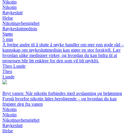
Nikotin
Nikotin
Røykeslutt
Helse
Nikotinavhengighet
Røykesluttmedisin
Støtte
5 min
Å hjelpe andre til å slutte å røyke handler om mer enn gode råd –
kunnskap om røykesluttmedisin kan gjøre en stor forskjell. Lær
hvordan ulike medisiner virker, og hvordan du kan bidra til at
prosessen blir litt enklere for den som vil bli røykfri.
Theo Lunde
Theo
Lunde
Bryt vanen: Når nikotin forbindes med avslapning og belønning
Forstå hvorfor nikotin føles beroligende – og hvordan du kan
frigjøre deg fra vanen
Nikotin
Nikotin
Nikotinavhengighet
Røykeslutt
Helse