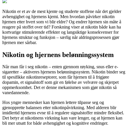
Nikotin er et av de mest kjente og studerte stoffene når det gjelder
avhengighet og hjernens kjemi. Men hvordan påvirker nikotin
hjernen etter hvert som vi blir eldre? Og endrer hjernen sin måte å
reagere på stoffet over tid? Forskning viser at nikotin både kan ha
kortvarige stimulerende effekter og langsiktige konsekvenser for
hjernens struktur og funksjon – særlig når aldringsprosessen gjør
hjernen mer sårbar.
Nikotin og hjernens belønningssystem
Når man får i seg nikotin – enten gjennom røyking, snus eller e-
sigaretter – aktiveres hjernens belønningssystem. Nikotin binder seg
til spesifikke nikotinreseptorer, som får hjernen til å frigjøre
dopamin, et signalstoff som gir en følelse av velvære og skjerpet
oppmerksomhet. Det er denne mekanismen som gjør nikotin så
vanedannende.
Hos yngre mennesker kan hjernen lettere tilpasse seg og
gjenopprette balansen etter nikotinpåvirkning. Med alderen blir
imidlertid hjernens evne til å regulere signalstoffer mindre fleksibel.
Det betyr at nikotinens virkning kan vare lenger, og at hjernen kan
bli mer utsatt for både avhengighet og kognitive endringer.