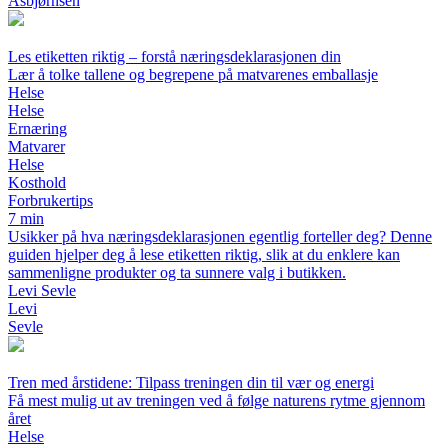
Asbjørnsen
Les etiketten riktig – forstå næringsdeklarasjonen din
Lær å tolke tallene og begrepene på matvarenes emballasje
Helse
Helse
Ernæring
Matvarer
Helse
Kosthold
Forbrukertips
7 min
Usikker på hva næringsdeklarasjonen egentlig forteller deg? Denne
guiden hjelper deg å lese etiketten riktig, slik at du enklere kan
sammenligne produkter og ta sunnere valg i butikken.
Levi Sevle
Levi
Sevle
Tren med årstidene: Tilpass treningen din til vær og energi
Få mest mulig ut av treningen ved å følge naturens rytme gjennom
året
Helse