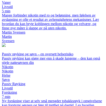
Vaner
Livsstil
5 min
Mange forbinder nikotin med ro og belønning, men følelsen av
avslapning er ofte et resultat av avhengighetens mekanismer. Lær
hvordan du kan bryte koblingen mellom nikotin og velvære, og
finne nye måter å slappe av på uten nikotin.
Martin Svensen
Martin
Svensen
Passiv røyking og søvn – en oversett helserisiko
Passiv røyking kan gjøre mer enn å skade lungene – den kan også
stjele nattesøvnen din
Nikotin
Nikotin
Helse
Søvn
Passiv Røyking
Livsstil
Forskning
7 min
Ny forskning viser at selv små mengder tobakksrøyk i omgivelsene
kan forstyrre søvnen og føre til tretthet på dagtid. Les hvordan