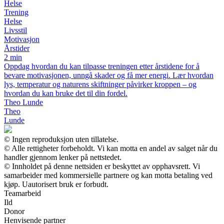
Helse
Trening
Helse
Livsstil
Motivasjon
Årstider
2 min
Oppdag hvordan du kan tilpasse treningen etter årstidene for å
bevare motivasjonen, unngå skader og få mer energi. Lær hvordan
lys, temperatur og naturens skiftninger påvirker kroppen – og
hvordan du kan bruke det til din fordel.
Theo Lunde
Theo
Lunde
© Ingen reproduksjon uten tillatelse.
© Alle rettigheter forbeholdt. Vi kan motta en andel av salget når du
handler gjennom lenker på nettstedet.
© Innholdet på denne nettsiden er beskyttet av opphavsrett. Vi
samarbeider med kommersielle partnere og kan motta betaling ved
kjøp. Uautorisert bruk er forbudt.
Teamarbeid
Ild
Donor
Henvisende partner