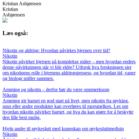
Kristian Asbjørnsen
Kristian
Asbjørnsen
Læs også:
Nikotin og aldring: Hvordan påvirkes hjernen over tid?
Nikotin
Nikotin påvirker hjernen på komplekse måter – men hvordan endres
denne påvirkningen når vi blir eldre? Utforsk hva forskningen sier
om nikotinens rolle i hjernens aldringsprosess, og hvordan tid, vaner
og biologi spiller sammen.
Amming og nikotin – derfor bør du være oppmerksom
Nikotin
Amming gir barnet en god start på livet, men nikotin fra røyking,
snus eller andre produkter kan overføres til morsmelken. Les om
hvordan nikotin påvirker barnet, og hva du kan gjøre for å beskytte
den lille best mulig.
Hjelp andre til røykeslutt med kunnskap om røykesluttmedisin
Nikotin