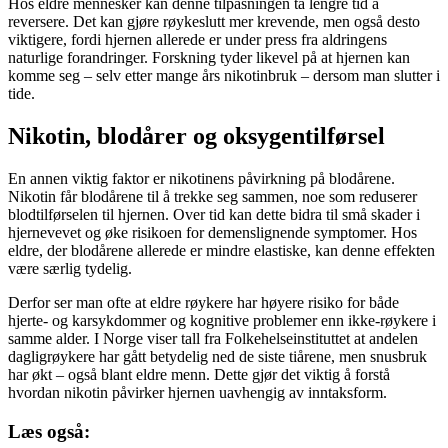
Hos eldre mennesker kan denne tilpasningen ta lengre tid å
reversere. Det kan gjøre røykeslutt mer krevende, men også desto
viktigere, fordi hjernen allerede er under press fra aldringens
naturlige forandringer. Forskning tyder likevel på at hjernen kan
komme seg – selv etter mange års nikotinbruk – dersom man slutter i
tide.
Nikotin, blodårer og oksygentilførsel
En annen viktig faktor er nikotinens påvirkning på blodårene.
Nikotin får blodårene til å trekke seg sammen, noe som reduserer
blodtilførselen til hjernen. Over tid kan dette bidra til små skader i
hjernevevet og øke risikoen for demenslignende symptomer. Hos
eldre, der blodårene allerede er mindre elastiske, kan denne effekten
være særlig tydelig.
Derfor ser man ofte at eldre røykere har høyere risiko for både
hjerte- og karsykdommer og kognitive problemer enn ikke-røykere i
samme alder. I Norge viser tall fra Folkehelseinstituttet at andelen
dagligrøykere har gått betydelig ned de siste tiårene, men snusbruk
har økt – også blant eldre menn. Dette gjør det viktig å forstå
hvordan nikotin påvirker hjernen uavhengig av inntaksform.
Læs også: